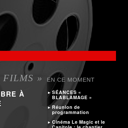
FILMS »
EN CE MOMENT
BRE À
SÉANCES «
BLABLAMAGE »
E
Réunion de
programmation
Cinéma Le Magic et le
Capitole : le chantier…