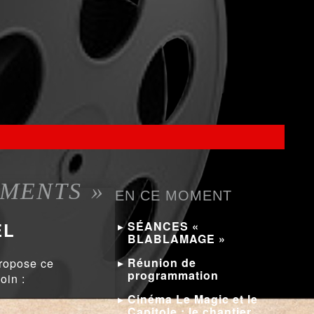
MENTS »
EN CE MOMENT
EL
SÉANCES «
BLABLAMAGE »
Réunion de
propose ce
programmation
oin :
Cinéma Le Magic et le
Capitole : le chantier…